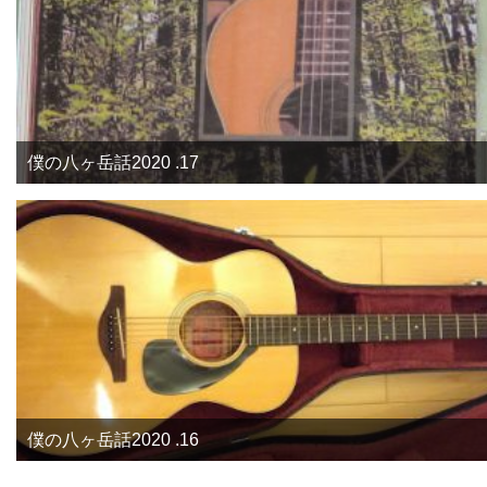
僕の八ヶ岳話2020 .17
僕の八ヶ岳話2020 .16