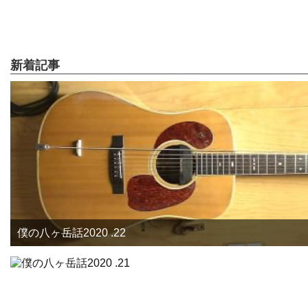
新着記事
僕の八ヶ岳話2020 .22