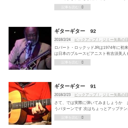
記事を読む
ギターギター 92
2018/2/24
ピックアップ！
,
ジミー矢島の
ロバート・ロックッドJRは1974年に初
は日本のブルースピアニスト有吉須美人も
記事を読む
ギターギター 91
2018/2/23
ピックアップ！
,
ジミー矢島の
さて、では実際に弾いてみましょうか 
うパターンです 次はちょっとアップテンポ
記事を読む