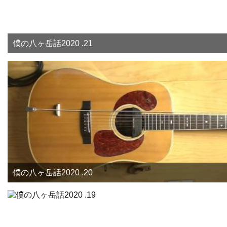
僕の八ヶ岳話2020 .21
僕の八ヶ岳話2020 .20