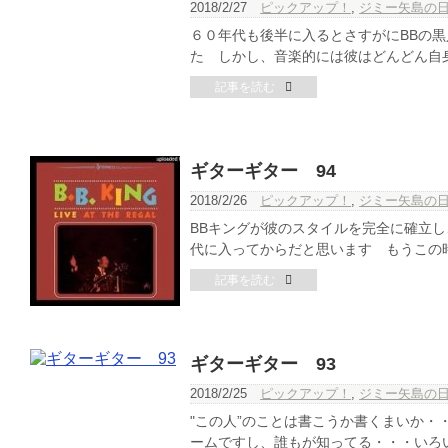
2018/2/27
ピックアップ！
,
ジミー矢島の
６０年代も後半に入るとさすがにBBの
た しかし、音楽的には彼はどんどん自身
記事を読む
ギターギター 94
2018/2/26
ピックアップ！
,
ジミー矢島の
BBキングが彼のスタイルを完全に確立
代に入ってからだと思います もうこの時
記事を読む
ギターギター 93
2018/2/25
ピックアップ！
,
ジミー矢島の
"この人”のことは書こうか書くまいか・
ームですし、誰もが知ってる・・・いろい