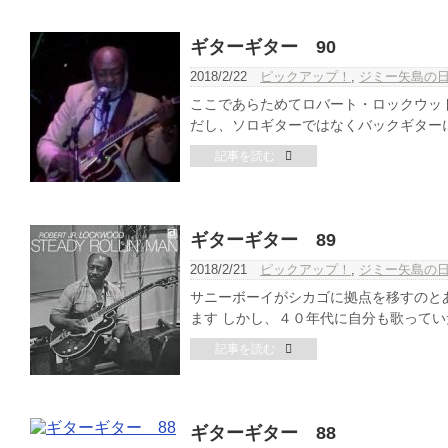
ギターギター 90
2018/2/22
ピックアップ！
,
ジミー矢島の
ここであらためてロバート・ロックウッド
だし、ソロギターではなくバックギターにつ
記事を読む
ギターギター 89
2018/2/21
ピックアップ！
,
ジミー矢島の
サニーボーイがシカゴに拠点を移すのと
ます しかし、４０年代に自分も歌っていた
記事を読む
ギターギター 88