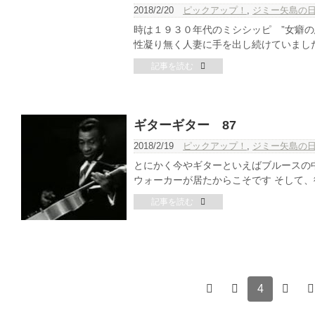
2018/2/20
ピックアップ！
,
ジミー矢島の
時は１９３０年代のミシシッピ ”女癖の
性凝り無く人妻に手を出し続けていました
記事を読む
ギターギター 87
2018/2/19
ピックアップ！
,
ジミー矢島の
とにかく今やギターといえばブルースの中
ウォーカーが居たからこそです そして、彼
記事を読む
4