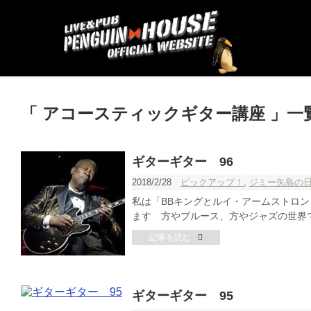
「 アコースティックギター講座 」一
ギターギター 96
2018/2/28
ピックアップ！
,
ジミー矢島の
私は「BBキングとルイ・アームストロ
ます 方やブルース、方やジャズの世界で
記事を読む
ギターギター 95