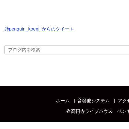
@penguin_koenji からのツイート
ホーム
音響他システム
アク
©
高円寺ライブハウス ペン