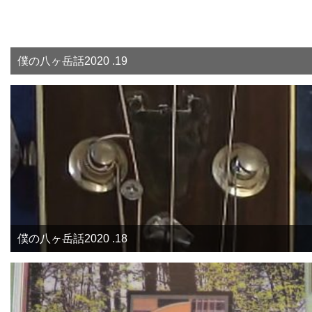
僕の八ヶ岳話2020 .19
僕の八ヶ岳話2020 .18