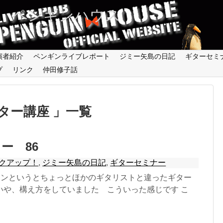
 ペンギンハウス
演者紹介
ペンギンライブレポート
ジミー矢島の日記
ギターセミ
プ
リンク
仲田修子話
ター講座 」一覧
ー 86
クアップ！
,
ジミー矢島の日記
,
ギターセミナー
ーンというとちょっとほかのギタリストと違ったギター
いや、構え方をしていました こういった感じです こ