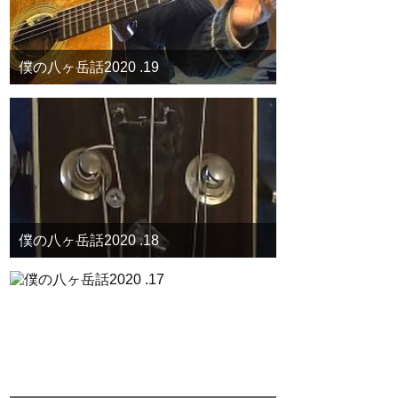
僕の八ヶ岳話2020 .19
僕の八ヶ岳話2020 .18