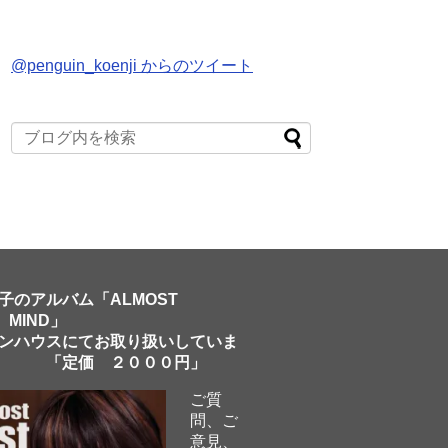
@penguin_koenji からのツイート
子のアルバム「ALMOST
 MIND」
ンハウスにてお取り扱いしていま
「定価 ２０００円」
ご質
問、ご
意見、