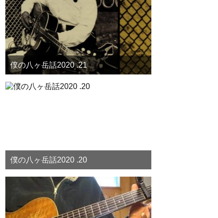
僕の八ヶ岳話2020 .21
僕の八ヶ岳話2020 .20