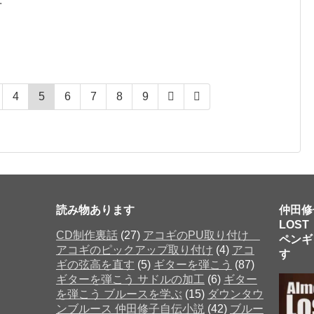
.
4
5
6
7
8
9
読み物あります
仲田修
LOST
CD制作裏話
(27)
アコギのPU取り付け
ペンギ
アコギのピックアップ取り付け
(4)
アコ
す 
ギの弦高を直す
(5)
ギターを弾こう
(87)
ギターを弾こう サドルの加工
(6)
ギター
を弾こう ブルースを学ぶ
(15)
ダウンタウ
だった
ンブルース 仲田修子自伝小説
(42)
ブルー