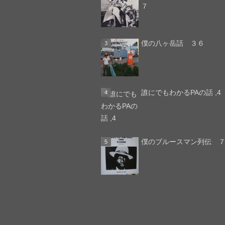
７
僕の八ヶ岳話 ３６
誰にでもわかるPAの話 ,4
僕のブルースマン列伝 