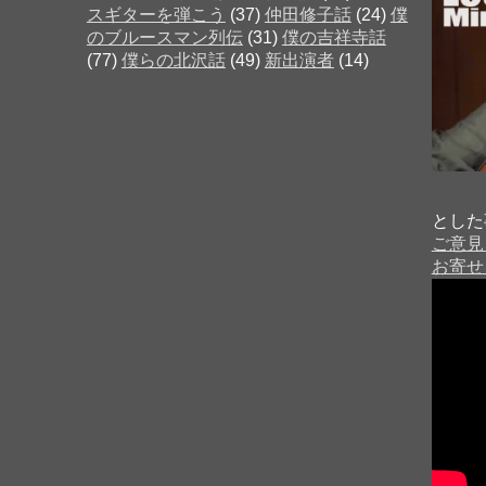
スギターを弾こう
(37)
仲田修子話
(24)
僕
のブルースマン列伝
(31)
僕の吉祥寺話
(77)
僕らの北沢話
(49)
新出演者
(14)
とした
ご意見
お寄せ
７