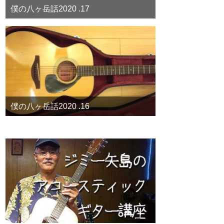
僕の八ヶ岳話2020 .17
僕の八ヶ岳話2020 .16