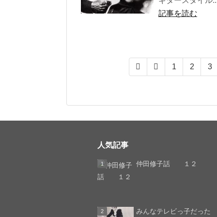
ギタースタイル..
記事を読む
1
2
3
人気記事
仲田修子話 １２
みんなテレビっ子