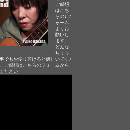
ご感想
はこち
らの↓フ
ォーム
よりお
願いし
ます。
どんな
ちょっ
事でもお便り頂けると嬉しいです♪
、ご感想はこちらのフォームから
ください