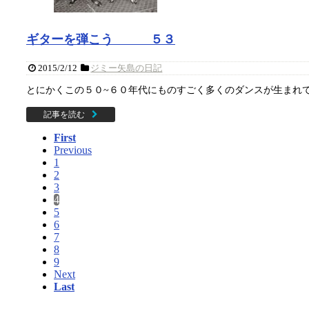
ギターを弾こう ５３
2015/2/12
ジミー矢島の日記
とにかくこの５０~６０年代にものすごく多くのダンスが生まれて
記事を読む
First
Previous
1
2
3
4
5
6
7
8
9
Next
Last