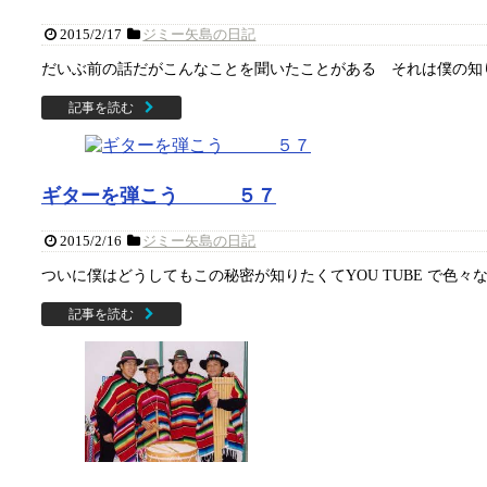
2015/2/17
ジミー矢島の日記
だいぶ前の話だがこんなことを聞いたことがある それは僕の知り
記事を読む
ギターを弾こう ５７
2015/2/16
ジミー矢島の日記
ついに僕はどうしてもこの秘密が知りたくてYOU TUBE で色々
記事を読む