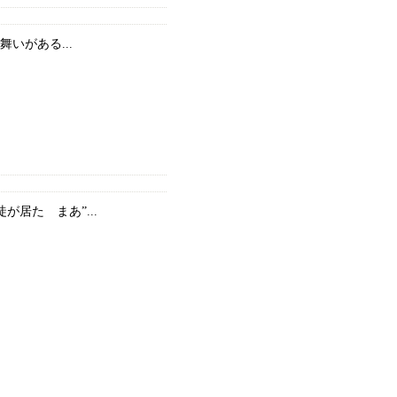
いがある...
居た まあ”...