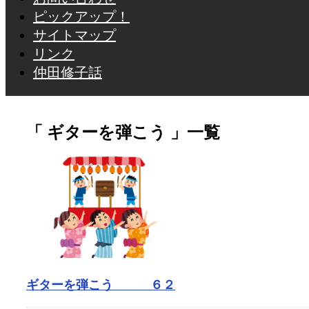
ピックアップ！
サイトマップ
リンク
仲田修子話
「 ギターを弾こう 」一覧
ギターを弾こう ６２