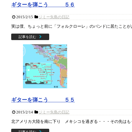
ギターを弾こう ５６
2015/2/15
ジミー矢島の日記
実は僕、ちょっと前に「フォルクローレ」のバンドに居たことがあ
記事を読む
ギターを弾こう ５５
2015/2/14
ジミー矢島の日記
北アメリカ大陸を南に下り メキシコを過ぎる・・・その先はもう
記事を読む