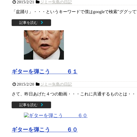
2015/2/21
ジミー矢島の日記
「盆踊り」・・・というキーワードで僕はgoogleで検索”ググッ
記事を読む
ギターを弾こう ６１
2015/2/20
ジミー矢島の日記
さて、昨日あげた４つの動画・・・これに共通するものとは・・・
記事を読む
ギターを弾こう ６０