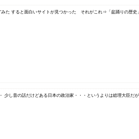
て”みた すると面白いサイトが見つかった それがこれ⇒「盆踊りの歴史」.
 少し昔の話だけどある日本の政治家・・・というよりは総理大臣だが、