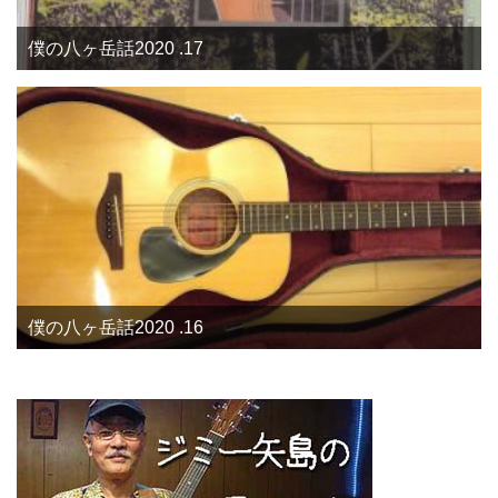
僕の八ヶ岳話2020 .17
僕の八ヶ岳話2020 .16