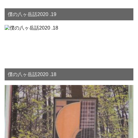
僕の八ヶ岳話2020 .19
僕の八ヶ岳話2020 .18