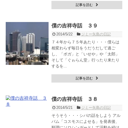
記事を読む
僕の吉祥寺話 ３９
2014/5/22
ジミー矢島の日記
７４年から７５年あたり・・・僕らは
相変わらず毎日をうだうだして過ご
し、「ボガ」と「いせや」や「太郎」
そして「ぐゎらん堂」行ったり来たり
するを...
記事を読む
僕の吉祥寺話 ３８
2014/5/21
ジミー矢島の日記
そうそう・・・シバの話をしよう アル
バム「コスモスによせる」を発表後、
順調にソロシンガーとして活動を続け