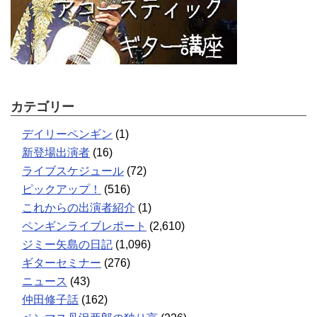
カテゴリー
デイリーペンギン
(1)
新登場出演者
(16)
ライブスケジュール
(72)
ピックアップ！
(516)
これからの出演者紹介
(1)
ペンギンライブレポート
(2,610)
ジミー矢島の日記
(1,096)
ギターセミナー
(276)
ニュース
(43)
仲田修子話
(162)