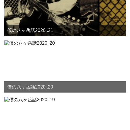
僕の八ヶ岳話2020 .21
僕の八ヶ岳話2020 .20