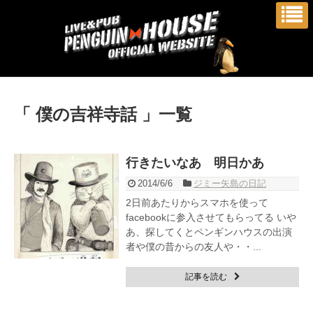
「 僕の吉祥寺話 」一覧
行きたいなあ 明日かあ
2014/6/6
ジミー矢島の日記
2日前あたりからスマホを使って
facebookに参入させてもらってる いや
あ、探してくとペンギンハウスの出演
者や僕の昔からの友人や・・...
記事を読む