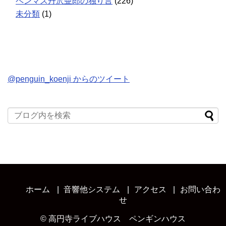
ペンマス丹沢亜郎の独り言
(226)
未分類
(1)
@penguin_koenji からのツイート
ホーム
音響他システム
アクセス
お問い合わ
せ
©
高円寺ライブハウス ペンギンハウス