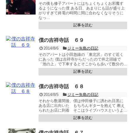
その後も修子アパートにはちょくちょくお邪魔す
るようになった僕 ある日、あまりにも話が盛り上
がりすぎて終電の時間に間に合わなくなりそうに
なっ...
記事を読む
僕の吉祥寺話 ６９
2014/8/6
ジミー矢島の日記
そのアパートは小田急線の「東北沢」のすぐ近く
にあった 僕は吉祥寺からだったので井之頭線で
「池の上」で下車するとそこからも歩いて数分の...
記事を読む
僕の吉祥寺話 ６８
2014/8/5
ジミー矢島の日記
それから数週間後、僕は仲田修子に誘われ目黒に
ある店に出向いた もちろんギターを抱えて 教え
られたお店に到着 そこはライブハウスというよ...
記事を読む
僕の吉祥寺話 ６７