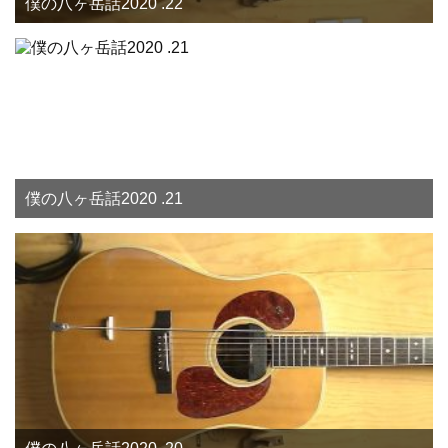
僕の八ヶ岳話2020 .22
僕の八ヶ岳話2020 .21