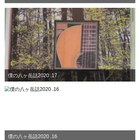
僕の八ヶ岳話2020 .17
僕の八ヶ岳話2020 .16