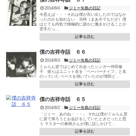
2014/8/4
ジミー矢島の日記
今思えば・・・それは僕が言い出したのではなか
ったのかも知れない 当時（まあ今でもだが）僕
はとても内気で積極的に誰かに働きかけることが
苦手だっ...
記事を読む
僕の吉祥寺話 ６６
2014/8/3
ジミー矢島の日記
ぐゎらん堂ではじめて出会ったシンガー仲田修
子 彼らはユニット名を「ペーパーナイフ」と名
のっていた ベースを弾いていたのが増田と...
記事を読む
僕の吉祥寺話 ６５
2014/8/2
ジミー矢島の日記
「ジミー、あのね・・・」 それは僕がぐゎらん堂
に居て帰ろうとお会計をしていたときだったと思
う マスターの春樹さんが僕に話しかけて...
記事を読む