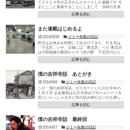
て２０１４年の正月からスタートした連載です 今
またここに発表することにしまして、当時の文章...
記事を読む
また連載はじめるよ
2014/9/20
ジミー矢島の日記
昨日はお休みを利用して出かけてきた 行き先は
「下北沢」いや、正確には「東北沢」へだ 東北沢
は小田急線の新宿から５つ目の駅 下北沢のひと...
記事を読む
僕の吉祥寺話 あとがき
2014/8/8
ジミー矢島の日記
この「僕の吉祥寺話」がスタートしたのが今年の
１月２日 まあ最初はお正月休みでホームページを
見にいらっしゃる方に何の読み物もないのも淋し...
記事を読む
僕の吉祥寺話 最終回
2014/8/7
ジミー矢島の日記